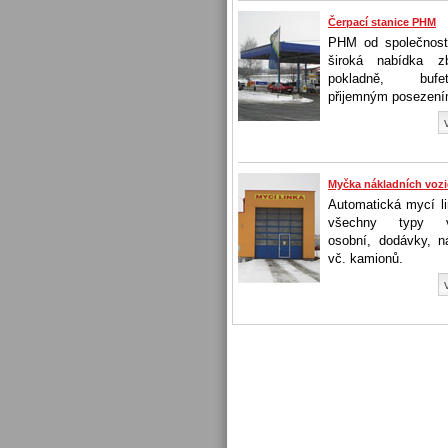
Čerpací stanice PHM
PHM od společnos
široká nabídka z
pokladně, bu
přijemným posezení
Myčka nákladních vozi
Automatická mycí li
všechny typy vo
osobní, dodávky, ná
vč. kamionů.