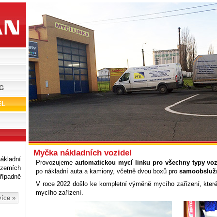
vozidel
PG
EL
Myčka nákladních vozidel
kladní
Provozujeme
automatickou mycí linku pro všechny typy voz
zemích
po nákladní auta a kamiony, včetně dvou boxů pro
samoobslužn
řípadně
V roce 2022 došlo ke kompletní výměně mycího zařízení, které
mycího zařízení.
více »