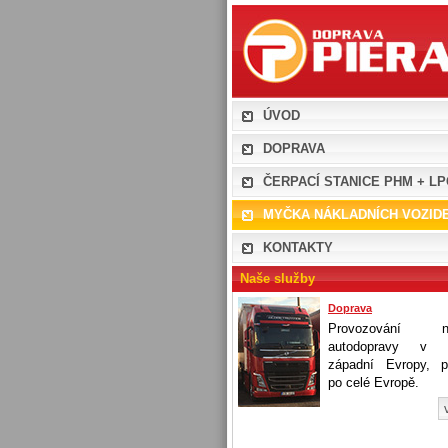
PIERAN company s.r.o. - myčka 
ÚVOD
DOPRAVA
ČERPACÍ STANICE PHM + L
MYČKA NÁKLADNÍCH VOZID
KONTAKTY
Naše služby
Doprava
Provozování ná
autodopravy v 
západní Evropy, p
po celé Evropě.