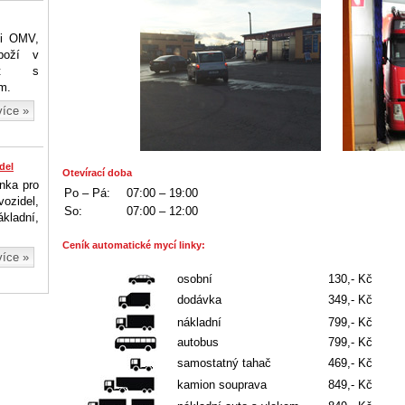
ti OMV,
boží v
fet s
m.
více »
del
Otevírací doba
nka pro
Po – Pá:
07:00 – 19:00
zidel,
So:
07:00 – 12:00
kladní,
Ceník automatické mycí linky:
více »
osobní
130,- Kč
dodávka
349,- Kč
nákladní
799,- Kč
autobus
799,- Kč
samostatný tahač
469,- Kč
kamion souprava
849,- Kč